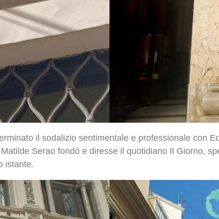
terminato il sodalizio sentimentale e professionale con E
, Matilde Serao fondò e diresse il quotidiano Il Giorno, 
o istante.