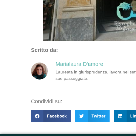
Scritto da:
Marialaura D'amore
Laureata in giurisprudenza, lavora nel sett
sue passeggiate.
Condividi su:
Facebook
Twitter
Li