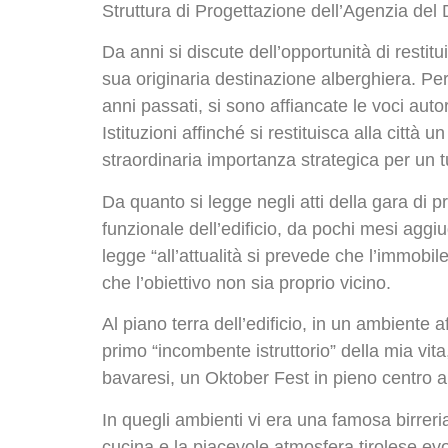
Struttura di Progettazione dell’Agenzia de
Da anni si discute dell’opportunità di restit
sua originaria destinazione alberghiera. Per 
anni passati, si sono affiancate le voci aut
Istituzioni affinché si restituisca alla città 
straordinaria importanza strategica per un t
Da quanto si legge negli atti della gara di 
funzionale dell’edificio, da pochi mesi aggiu
legge “all’attualità si prevede che l’immob
che l’obiettivo non sia proprio vicino.
Al piano terra dell’edificio, in un ambiente af
primo “incombente istruttorio” della mia vita,
bavaresi, un Oktober Fest in pieno centro a 
In quegli ambienti vi era una famosa birreria
cucina e la piacevole atmosfera tirolese evo