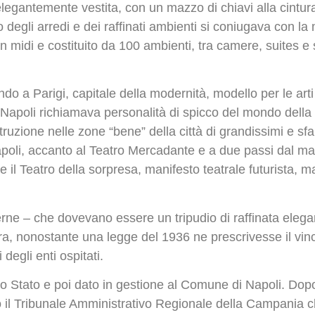
elegantemente vestita, con un mazzo di chiavi alla cintura
so degli arredi e dei raffinati ambienti si coniugava con la
in midi e costituito da 100 ambienti, tra camere, suites e 
do a Parigi, capitale della modernità, modello per le arti 
, Napoli richiamava personalità di spicco del mondo della cu
costruzione nelle zone “bene” della città di grandissimi e s
apoli, accanto al Teatro Mercadante e a due passi dal mare
il Teatro della sorpresa, manifesto teatrale futurista, m
nterne – che dovevano essere un tripudio di raffinata ele
, nonostante una legge del 1936 ne prescrivesse il vincol
degli enti ospitati.
o Stato e poi dato in gestione al Comune di Napoli. Dopo 
o il Tribunale Amministrativo Regionale della Campania ch