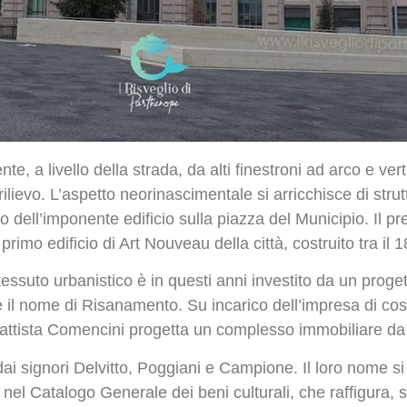
te, a livello della strada, da alti finestroni ad arco e ve
rilievo. L’aspetto neorinascimentale si arricchisce di stru
o dell’imponente edificio sulla piazza del Municipio. Il pr
l
primo edificio di Art Nouveau della città, costruito tra il 
tessuto urbanistico è in questi anni investito da un proget
de il nome di Risanamento. Su incarico dell’impresa di co
 Battista Comencini progetta un complesso immobiliare da
 signori Delvitto, Poggiani e Campione. Il loro nome si 
el Catalogo Generale dei beni culturali, che raffigura, s