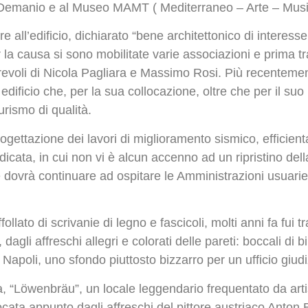
l Demanio e al Museo MAMT ( Mediterraneo – Arte – Music
uire all’edificio, dichiarato “bene architettonico di inter
la causa si sono mobilitate varie associazioni e prima tra
orevoli di Nicola Pagliara e Massimo Rosi. Più recentement
un edificio che, per la sua collocazione, oltre che per il suo
urismo di qualità.
progettazione dei lavori di miglioramento sismico, efficien
dicata, in cui non vi è alcun accenno ad un ripristino del
ile dovrà continuare ad ospitare le Amministrazioni usuar
follato di scrivanie di legno e fascicoli, molti anni fa fui 
 dagli affreschi allegri e colorati delle pareti: boccali di
Napoli, uno sfondo piuttosto bizzarro per un ufficio giudi
, “Löwenbräu”, un locale leggendario frequentato da artisti
cata appunto dagli affreschi del pittore austriaco Anton 