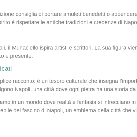
dizione consiglia di portare amuleti benedetti o appendere 
ito è rispettare le antiche tradizioni e credenze di Napol
li, il Munaciello ispira artisti e scrittori. La sua figura v
ato e presente.
icati
ice racconto: è un tesoro culturale che insegna l’importa
gono Napoli, una città dove ogni pietra ha una storia da
iamo in un mondo dove realtà e fantasia si intrecciano i
lebile del fascino di Napoli, un emblema della città che vi