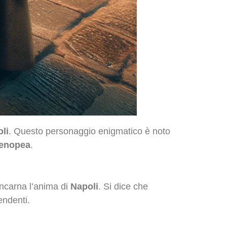
li
. Questo personaggio enigmatico è noto
tenopea
.
incarna l’anima di
Napoli
. Si dice che
endenti.