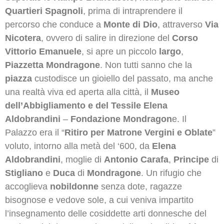
Quartieri Spagnoli
, prima di intraprendere il
percorso che conduce a
Monte di Dio
, attraverso
Via
Nicotera
, ovvero di salire in direzione del
Corso
Vittorio Emanuele
, si apre un piccolo
largo
,
Piazzetta Mondragone
. Non tutti sanno che la
piazza
custodisce un gioiello del passato, ma anche
una realtà viva ed aperta alla città, il
Museo
dell’Abbigliamento e del Tessile Elena
Aldobrandini
–
Fondazione Mondragon
e. Il
Palazzo era il “
Ritiro per Matrone Vergini e Oblate
”
voluto, intorno alla metà del ‘600, da
Elena
Aldobrandini
, moglie di
Antonio Carafa
,
Principe
di
Stigliano
e
Duca
di
Mondragone
. Un rifugio che
accoglieva
nobildonne
senza dote, ragazze
bisognose e vedove sole, a cui veniva impartito
l’insegnamento delle cosiddette arti donnesche del