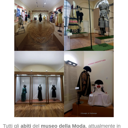
Tutti gli
abiti
del
museo della Moda
, attualmente in