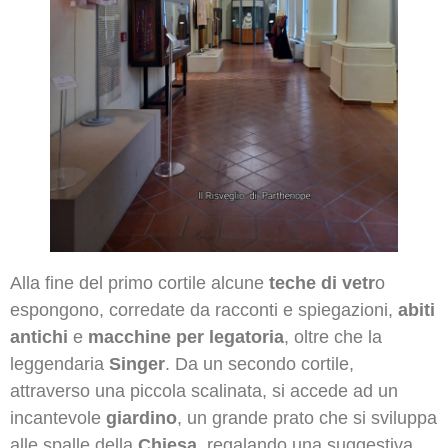
Alla fine del primo cortile alcune
teche di vetr
o
espongono, corredate da racconti e spiegazioni,
abiti
antichi
e
macchine per legatoria
, oltre che la
leggendaria
Singer
. Da un secondo cortile,
attraverso una piccola scalinata, si accede ad un
incantevole
giardino
, un grande prato che si sviluppa
alle spalle della
Chiesa
, regalando una suggestiva