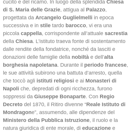
cucito e del ricamo. In luogo della splendida
Chiesa
di S. Maria delle Grazie
, attigua al
Palazzo
,
progettata da
Arcangelo Guglielmelli
in epoca
successiva e in
stile
tardo
barocco
, vi era una
piccola
cappella
, corrispondente all’attuale
sacrestia
della
Chiesa
. L’istituto traeva fonte di sostentamento
dalle rendite della fondatrice, nonché da lasciti e
donazioni delle famiglie della
nobiltà
e dell’
alta
borghesia napoletana
. Durante il
periodo francese
,
le sue attività subirono una battuta d’arresto, quella
che toccò agli
istituti religiosi
e ai
Monasteri di
Napoli
che, depredati di ogni ricchezza, furono
soppressi da
Giuseppe Bonaparte
. Con
Regio
Decreto
del 1870, il Ritiro divenne “
Reale Istituto di
Mondragon
e”, assumendo, alle dipendenze del
Ministero della Pubblica Istruzione
, il ruolo e la
natura giuridica di ente morale, di
educazione
e