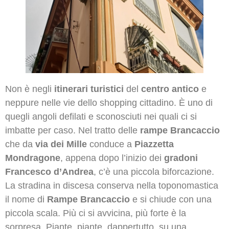
Non è negli
itinerari turistici
del
centro antico
e
neppure nelle vie dello shopping cittadino. È uno di
quegli angoli defilati e sconosciuti nei quali ci si
imbatte per caso. Nel tratto delle
rampe Brancaccio
che da
via dei Mille
conduce a
Piazzetta
Mondragone
, appena dopo l’inizio dei
gradoni
Francesco d’Andrea
, c’è una piccola biforcazione.
La stradina in discesa conserva nella toponomastica
il nome di
Rampe Brancaccio
e si chiude con una
piccola scala. Più ci si avvicina, più forte è la
sorpresa. Piante, piante, dappertutto, su una