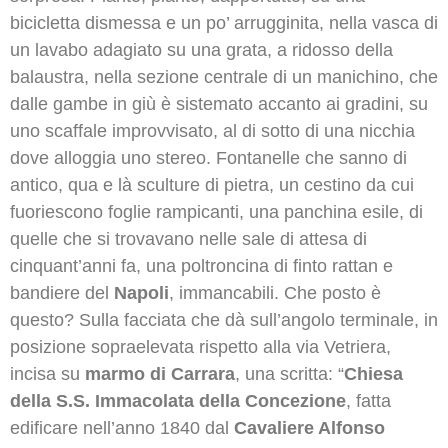
bicicletta dismessa e un po’ arrugginita, nella vasca di
un lavabo adagiato su una grata, a ridosso della
balaustra, nella sezione centrale di un manichino, che
dalle gambe in giù è sistemato accanto ai gradini, su
uno scaffale improvvisato, al di sotto di una nicchia
dove alloggia uno stereo. Fontanelle che sanno di
antico, qua e là sculture di pietra, un cestino da cui
fuoriescono foglie rampicanti, una panchina esile, di
quelle che si trovavano nelle sale di attesa di
cinquant’anni fa, una poltroncina di finto rattan e
bandiere del
Napoli
, immancabili. Che posto è
questo? Sulla facciata che dà sull’angolo terminale, in
posizione sopraelevata rispetto alla via Vetriera,
incisa su
marmo di Carrara
, una scritta: “
Chiesa
della S.S. Immacolata della Concezione
, fatta
edificare nell’anno 1840 dal
Cavaliere Alfonso