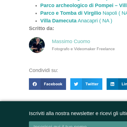
Parco archeologico di Pompei – Vil
Parco e Tomba di Virgilio
Napoli ( NA
Villa Damecuta
Anacapri ( NA )
Scritto da:
Massimo Cuomo
Fotografo e Videomaker Freelance
Condividi su:
Facebook
Twitter
Li
Iscriviti alla nostra newsletter e ricevi gli u