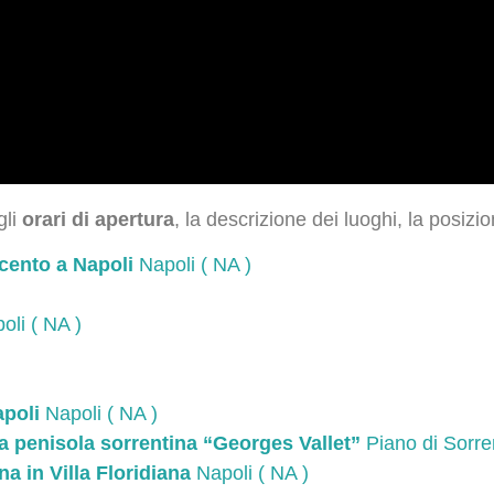
gli
orari di apertura
, la descrizione dei luoghi, la posizio
cento a Napoli
Napoli ( NA )
)
li ( NA )
poli
Napoli ( NA )
la penisola sorrentina “Georges Vallet”
Piano di Sorre
a in Villa Floridiana
Napoli ( NA )