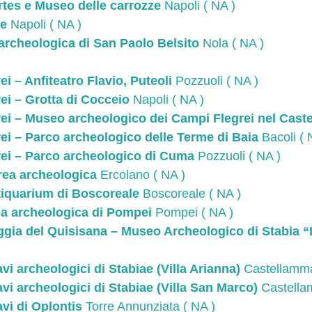
tes e Museo delle carrozze
Napoli ( NA )
te
Napoli ( NA )
archeologica di San Paolo Belsito
Nola ( NA )
)
i – Anfiteatro Flavio, Puteoli
Pozzuoli ( NA )
ei – Grotta di Cocceio
Napoli ( NA )
ei – Museo archeologico dei Campi Flegrei nel Castel
ei – Parco archeologico delle Terme di Baia
Bacoli ( 
ei – Parco archeologico di Cuma
Pozzuoli ( NA )
rea archeologica
Ercolano ( NA )
tiquarium di Boscoreale
Boscoreale ( NA )
ea archeologica di Pompei
Pompei ( NA )
gia del Quisisana – Museo Archeologico di Stabia “
i archeologici di Stabiae (Villa Arianna)
Castellammar
i archeologici di Stabiae (Villa San Marco)
Castellam
vi di Oplontis
Torre Annunziata ( NA )