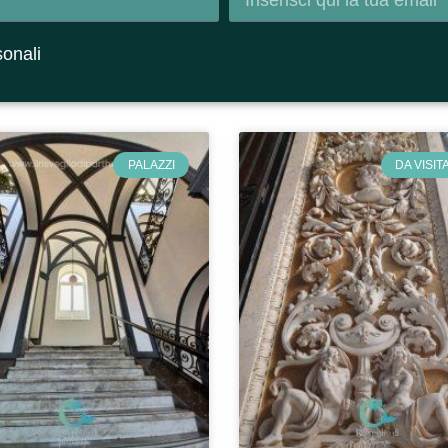
sonali
PALAZZI
DA VISIT