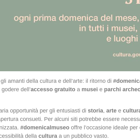
 amanti della cultura e dell’arte: il ritorno di
#domenic
a godere dell’
accesso gratuito
a
musei
e
parchi archeo
ria opportunità per gli entusiasti di
storia
,
arte
e
cultur
 apertura consueti. Per alcuni siti potrebbe essere necess
nizzata.
#domenicalmuseo
offre l’occasione ideale per 
essibilità della
cultura
a un pubblico vasto.