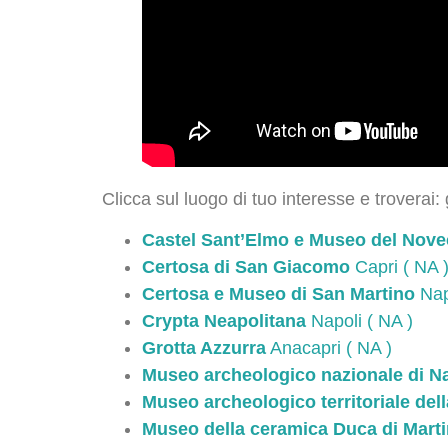
Clicca sul luogo di tuo interesse e troverai: 
Castel Sant’Elmo e Museo del Nove
Certosa di San Giacomo
Capri ( NA 
Certosa e Museo di San Martino
Napo
Crypta Neapolitana
Napoli ( NA )
Grotta Azzurra
Anacapri ( NA )
Museo archeologico nazionale di Na
Museo archeologico territoriale del
Museo della ceramica Duca di Martin