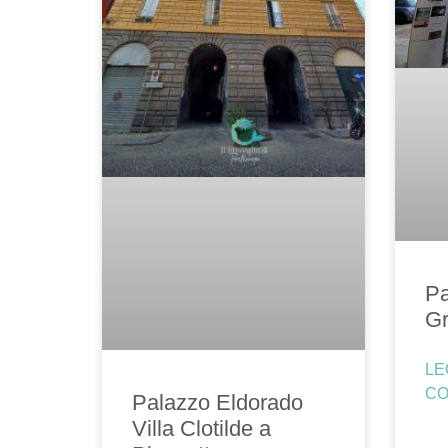
Pa
Gr
LE
CO
Palazzo Eldorado
Villa Clotilde a