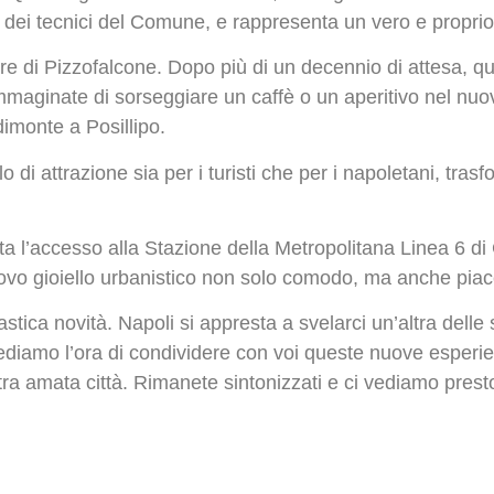
dei tecnici del Comune, e rappresenta un vero e proprio s
dere di Pizzofalcone. Dopo più di un decennio di attesa,
. Immaginate di sorseggiare un caffè o un aperitivo nel nuo
imonte a Posillipo.
i attrazione sia per i turisti che per i napoletani, trasf
ita l’accesso alla Stazione della Metropolitana Linea 6 di
uovo gioiello urbanistico non solo comodo, ma anche piac
ntastica novità. Napoli si appresta a svelarci un’altra dell
vediamo l’ora di condividere con voi queste nuove esperi
tra amata città. Rimanete sintonizzati e ci vediamo prest