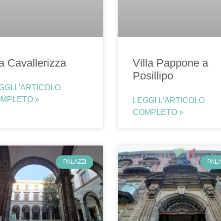
a Cavallerizza
Villa Pappone a
Posillipo
GGI L'ARTICOLO
MPLETO »
LEGGI L'ARTICOLO
COMPLETO »
PALAZZI
PALA