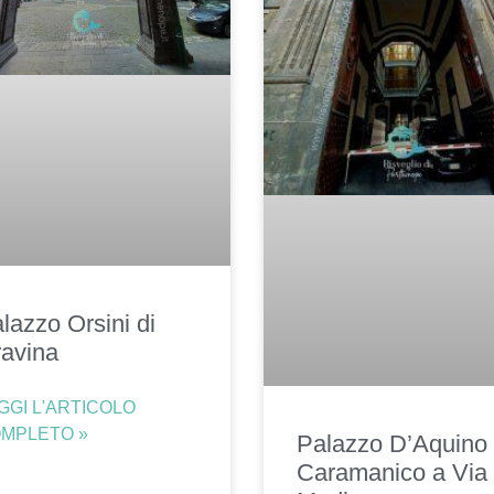
lazzo Orsini di
avina
GGI L'ARTICOLO
MPLETO »
Palazzo D’Aquino 
Caramanico a Via